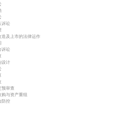
讼
励
讼
认诉讼
埋
改造及上市的法律运作
问
力诉讼
查
构设计
讼
算
改
定预审查
收购与资产重组
险防控