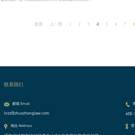
4
首页
上一页
1
2
3
5
6
7
8
联系我们
邮箱 Email
lnzz@zhuozhenglaw.com
400-
地址 Address
官