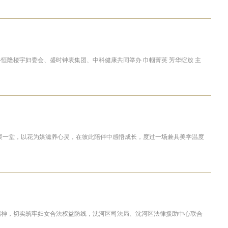
手恒隆楼宇妇委会、盛时钟表集团、中科健康共同举办 巾帼菁英 芳华绽放 主
欢聚一堂，以花为媒滋养心灵，在彼此陪伴中感悟成长，度过一场兼具美学温度
扬雷锋精神，切实筑牢妇女合法权益防线，沈河区司法局、沈河区法律援助中心联合