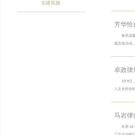
党建视频
芳华恰
春风送暖
题庆祝活动，
卓政律
3月9
人文关怀的特
马岩律
在第 6
辽宁法治报公