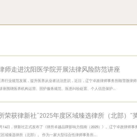
律师走进沈阳医学院开展法律风险防范讲座
医养行业规范发展，提升医养从业者法治意识，近日，辽宁卓政律师事务所顾雪微律师
 讲座围绕医养机构运营、照护服务规范、医患纠纷处置、个人信息保护...
所荣获律新社“2025年度区域臻选律所（北部）”
年3月14日，律新社正式发布了《律所卓越品牌影响力指南（2025）》。辽宁卓政律
年度区域臻选律所（北部）。 作为一家大型综合性律师事务所...