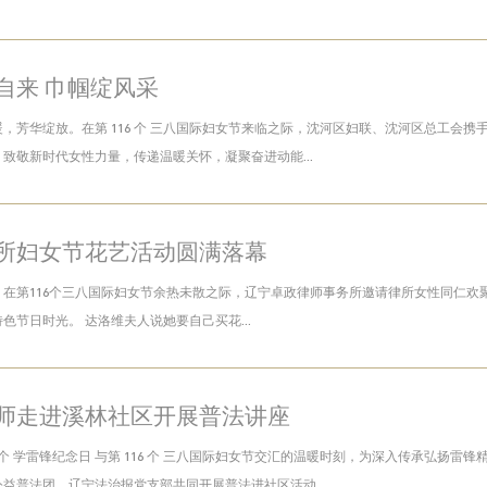
自来 巾帼绽风采
，芳华绽放。在第 116 个 三八国际妇女节来临之际，沈河区妇联、沈河区总工会携
致敬新时代女性力量，传递温暖关怀，凝聚奋进动能...
所妇女节花艺活动圆满落幕
日，在第116个三八国际妇女节余热未散之际，辽宁卓政律师事务所邀请律所女性同仁
色节日时光。 达洛维夫人说她要自己买花...
师走进溪林社区开展普法讲座
3 个 学雷锋纪念日 与第 116 个 三八国际妇女节交汇的温暖时刻，为深入传承弘
益普法团、辽宁法治报党支部共同开展普法进社区活动...